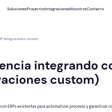
Soluciones
Proyectos
Integraciones
Nosotros
Contacto
RP (Integraciones custom)
encia integrando c
raciones custom)
 con sistemas ERP para sincronización de datos y proces
con ERPs existentes para automatizar procesos y garantizar co