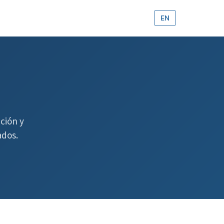
EN
ción y
ados.